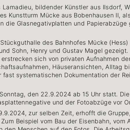
s Lamadieu, bildender Künstler aus Ilsdorf, 
 des Kunstturm Mücke aus Bobenhausen II, a
n die Glasnegativplatten und Papierabzüge g
tückguthalle des Bahnhofes Mücke (Hess) wir
 und Sohn, Henry und Gustav Magel gezeigt
n erstrecken sich von privaten Aufnahmen de
dschaftsaufnahmen, Häuseransichten, Alltag 
r fast systematischen Dokumentation der Re
 Sonntag, den 22.9.2024 ab 15 Uhr statt. Die
asplattennegative und der Fotoabzüge vor O
9.2024, zur selben Zeit, erhofft die Gruppe
. Zum Beispiel vom Bau der Eisenbahn, vom A
n den Menschen auf den Fotos. Die Arbeitsg