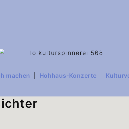
ch machen
|
Hohhaus-Konzerte
|
Kulturv
sichter