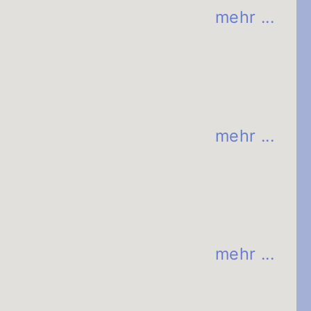
mehr ...
© C. Sessler
mehr ...
© Habekost
mehr ...