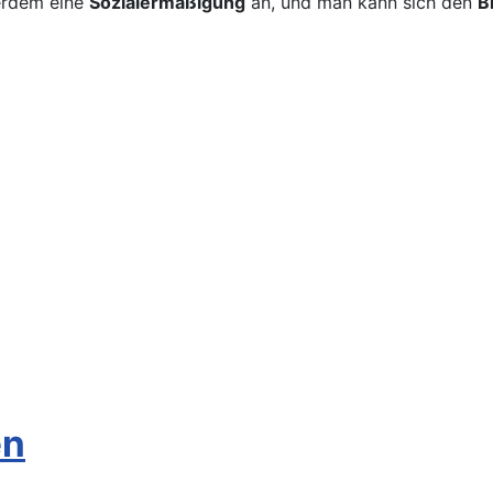
ßerdem eine
Sozialermäßigung
an, und man kann sich den
B
en