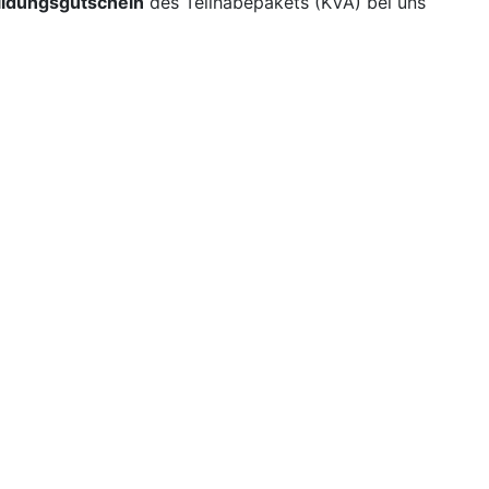
ildungsgutschein
des Teilhabepakets (KVA) bei uns